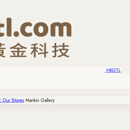
HKGTL
ur Stores
Mankin Gallery