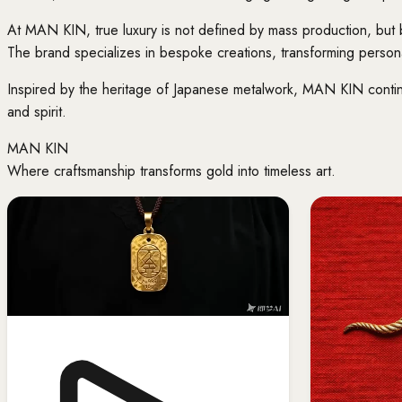
At MAN KIN, true luxury is not defined by mass production, but b
The brand specializes in bespoke creations, transforming personal
Inspired by the heritage of Japanese metalwork, MAN KIN continu
and spirit.
MAN KIN
Where craftsmanship transforms gold into timeless art.