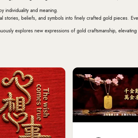
y individuality and meaning.
 stories, beliefs, and symbols into finely crafted gold pieces. Ev
ously explores new expressions of gold craftsmanship, elevating 